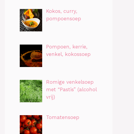
Kokos, curry,
pompoensoep
Pompoen, kerrie,
venkel, kokossoep
Romige venkelsoep
met “Pastis” (alcohol
vrij)
Tomatensoep