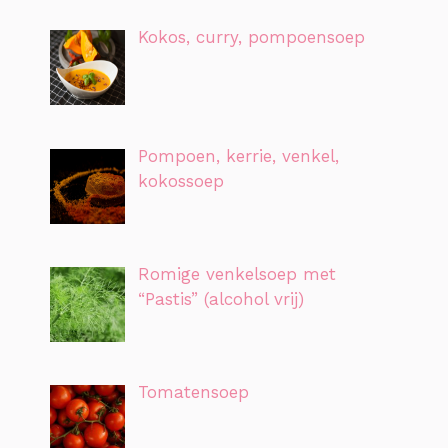
Kokos, curry, pompoensoep
Pompoen, kerrie, venkel,
kokossoep
Romige venkelsoep met
“Pastis” (alcohol vrij)
Tomatensoep